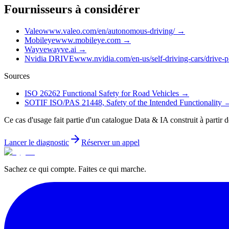
Fournisseurs à considérer
Valeo
www.valeo.com/en/autonomous-driving/
→
Mobileye
www.mobileye.com
→
Wayve
wayve.ai
→
Nvidia DRIVE
www.nvidia.com/en-us/self-driving-cars/drive-p
Sources
ISO 26262 Functional Safety for Road Vehicles
→
SOTIF ISO/PAS 21448, Safety of the Intended Functionality
Ce cas d'usage fait partie d'un catalogue Data & IA construit à partir
Lancer le diagnostic
Réserver un appel
Sachez ce qui compte. Faites ce qui marche.