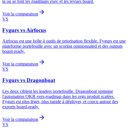
là où se font les roadmaps exec et les revues board.
Voir la comparaison
VS
Fygurs vs Airfocus
Airfocus est une boîte à outils de priorisation flexible. Fygurs est une
plateforme portefeuille avec un scoring opinionnated et des outputs
board-ready.
Voir la comparaison
VS
Fygurs vs Dragonboat
Les deux ciblent les leaders portefeuille. Dragonboat optimise
l'automation OKR-vers-roadmap dans les orgs produit scalées.
Fygurs est plus léger, plus rapide à déployer, et conçu autour des
exports board-ready.
Voir la comparaison
VS