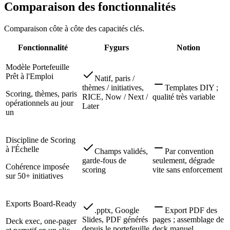
Comparaison des fonctionnalités
Comparaison côte à côte des capacités clés.
Fonctionnalité
Fygurs
Notion
Modèle Portefeuille
Prêt à l'Emploi
Natif, paris /
thèmes / initiatives,
Templates DIY ;
Scoring, thèmes, paris
RICE, Now / Next /
qualité très variable
opérationnels au jour
Later
un
Discipline de Scoring
à l'Échelle
Champs validés,
Par convention
garde-fous de
seulement, dégrade
Cohérence imposée
scoring
vite sans enforcement
sur 50+ initiatives
Exports Board-Ready
.pptx, Google
Export PDF des
Slides, PDF générés
pages ; assemblage de
Deck exec, one-pager
depuis le portefeuille
deck manuel