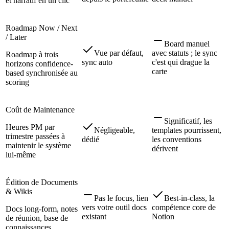
et narratif en un clic
Roadmap Now / Next
/ Later
Board manuel
Vue par défaut,
avec statuts ; le sync
Roadmap à trois
sync auto
c'est qui drague la
horizons confidence-
carte
based synchronisée au
scoring
Coût de Maintenance
Significatif, les
Heures PM par
Négligeable,
templates pourrissent,
trimestre passées à
dédié
les conventions
maintenir le système
dérivent
lui-même
Édition de Documents
& Wikis
Pas le focus, lien
Best-in-class, la
vers votre outil docs
compétence core de
Docs long-form, notes
existant
Notion
de réunion, base de
connaissances