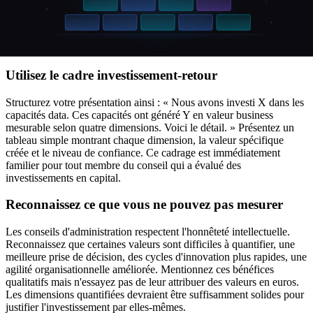
le churn client de 4 points de pourcentage, retenant 3 M€ de revenus
récurrents annuels. » Le conseil s'intéresse au résultat business, pas
au mécanisme. Ne mentionnez la technologie que quand on vous
demande comment vous avez obtenu le résultat.
Utilisez le cadre investissement-retour
Structurez votre présentation ainsi : « Nous avons investi X dans les
capacités data. Ces capacités ont généré Y en valeur business
mesurable selon quatre dimensions. Voici le détail. » Présentez un
tableau simple montrant chaque dimension, la valeur spécifique
créée et le niveau de confiance. Ce cadrage est immédiatement
familier pour tout membre du conseil qui a évalué des
investissements en capital.
Reconnaissez ce que vous ne pouvez pas mesurer
Les conseils d'administration respectent l'honnêteté intellectuelle.
Reconnaissez que certaines valeurs sont difficiles à quantifier, une
meilleure prise de décision, des cycles d'innovation plus rapides, une
agilité organisationnelle améliorée. Mentionnez ces bénéfices
qualitatifs mais n'essayez pas de leur attribuer des valeurs en euros.
Les dimensions quantifiées devraient être suffisamment solides pour
justifier l'investissement par elles-mêmes.