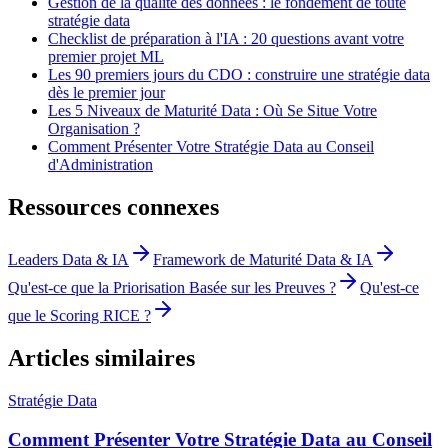
Gestion de la qualité des données : le fondement de toute
stratégie data
Checklist de préparation à l'IA : 20 questions avant votre
premier projet ML
Les 90 premiers jours du CDO : construire une stratégie data
dès le premier jour
Les 5 Niveaux de Maturité Data : Où Se Situe Votre
Organisation ?
Comment Présenter Votre Stratégie Data au Conseil
d'Administration
Ressources connexes
Leaders Data & IA
Framework de Maturité Data & IA
Qu'est-ce que la Priorisation Basée sur les Preuves ?
Qu'est-ce
que le Scoring RICE ?
Articles similaires
Stratégie Data
Comment Présenter Votre Stratégie Data au Conseil