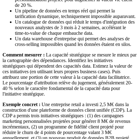
de 20 %.
Un pipeline de données en temps réel qui permet la
tarification dynamique, techniquement impossible auparavant.
Un catalogue de données qui réduit le temps d'intégration des
nouveaux analystes de 3 mois à 2 semaines, accélérant le
time-to-value de chaque embauche data.
Un data warehouse d'entreprise qui permet des analyses de
cross-selling impossibles quand les données étaient en silos.
Comment mesurer :
La capacité stratégique se mesure le mieux par
la cartographie des dépendances. Identifiez les initiatives
stratégiques qui dépendent des capacités data. Estimez la valeur de
ces initiatives (en utilisant leurs propres business cases). Puis
attribuez une portion de cette valeur à la capacité data facilitatrice.
Le pourcentage d'attribution relève du jugement, généralement 20-
40 % selon le caractère fondamental de la capacité data pour
l'initiative stratégique.
Exemple concret :
Une entreprise retail a investi 2,5 M€ dans la
construction d'une plateforme de données client unifiée (CDP). La
CDP a permis trois initiatives stratégiques : (1) des campagnes
marketing personnalisées projetées pour générer 8 M€ de revenus
incrémentaux, (2) un programme de fidélité client projeté pour
réduire le churn de 4 points de pourcentage valant 3 M€
annuellement, et (3) un nouveau produit de données B2B projeté