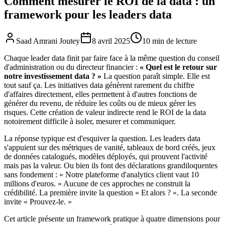
Comment mesurer le ROI de la data : un
framework pour les leaders data
Saad Amrani Joutey
8 avril 2025
10
min
de lecture
Chaque leader data finit par faire face à la même question du conseil
d'administration ou du directeur financier :
« Quel est le retour sur
notre investissement data ? »
La question paraît simple. Elle est
tout sauf ça. Les initiatives data génèrent rarement du chiffre
d'affaires directement, elles permettent à d'autres fonctions de
générer du revenu, de réduire les coûts ou de mieux gérer les
risques. Cette création de valeur indirecte rend le ROI de la data
notoirement difficile à isoler, mesurer et communiquer.
La réponse typique est d'esquiver la question. Les leaders data
s'appuient sur des métriques de vanité, tableaux de bord créés, jeux
de données catalogués, modèles déployés, qui prouvent l'activité
mais pas la valeur. Ou bien ils font des déclarations grandiloquentes
sans fondement : « Notre plateforme d'analytics client vaut 10
millions d'euros. » Aucune de ces approches ne construit la
crédibilité. La première invite la question « Et alors ? ». La seconde
invite « Prouvez-le. »
Cet article présente un framework pratique à quatre dimensions pour