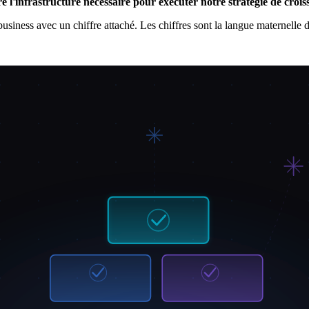
e l'infrastructure nécessaire pour exécuter notre stratégie de crois
usiness avec un chiffre attaché. Les chiffres sont la langue maternelle d
iste de sujets. Voici la structure qui fonctionne de manière cohérente à t
là que votre évaluation de maturité devient inestimable. Montrez les sc
s deux ou trois lacunes les plus critiques.
réhension partagée du problème
qui rend le reste de la présentation 
qualité des données clients est de 62 sur 100, contre une médiane sector
iation de conformité. »
n aura-t-elle dans 18 à 24 mois si la stratégie est financée ? Quels résul
r les trois à cinq résultats qui comptent le plus pour le conseil. Pour cha