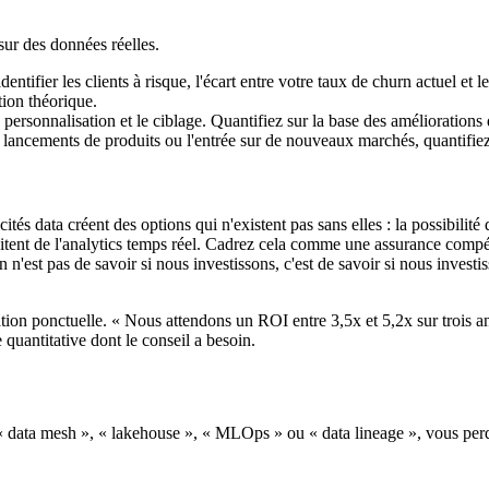
sur des données réelles.
ifier les clients à risque, l'écart entre votre taux de churn actuel et 
ion théorique.
 personnalisation et le ciblage. Quantifiez sur la base des amélioratio
s lancements de produits ou l'entrée sur de nouveaux marchés, quantifiez
cités data créent des options qui n'existent pas sans elles : la possibili
itent de l'analytics temps réel. Cadrez cela comme une assurance compé
 n'est pas de savoir si nous investissons, c'est de savoir si nous invest
tion ponctuelle. « Nous attendons un ROI entre 3,5x et 5,2x sur trois a
e quantitative dont le conseil a besoin.
 « data mesh », « lakehouse », « MLOps » ou « data lineage », vous pe