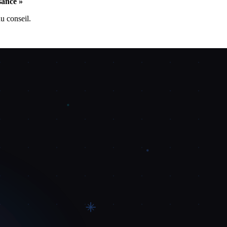
sance »
u conseil.
ravers les industries.
ores dimensionnels sur les domaines de capacité clés. Benchmarkez par
nécessaire. Si le conseil n'est pas d'accord qu'il y a un problème, il ne
ielle de 78. Cet écart se traduit par environ X euros de pertes
tats business ces capacités permettront-elles ?
que résultat, indiquez ce que c'est, pourquoi c'est important et quelle