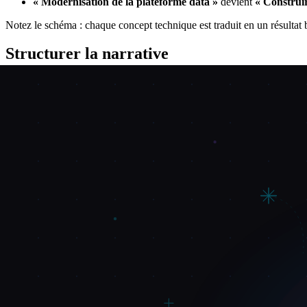
« Modernisation de la plateforme data »
devient
« Construir
Notez le schéma : chaque concept technique est traduit en un résultat b
Structurer la narrative
Une présentation au conseil convaincante suit un arc narratif, pas une l
Acte 1 : Où nous sommes (5 minutes)
Présentez votre état actuel avec des preuves, pas des opinions. C'est 
rapport aux pairs ou aux standards de l'industrie. Mettez en évidence le
L'objectif de l'Acte 1 n'est pas d'être exhaustif, c'est de créer une
comp
financera pas une solution.
Utilisez un ou deux points de données convaincants : « Notre score de 
annuelles en erreurs de facturation, gaspillage de campagnes et reméd
Acte 2 : Où nous devons aller (5 minutes)
Décrivez l'état cible en termes business. Quelles capacités l'organisatio
Résistez à la tentation de décrire chaque initiative. Concentrez-vous su