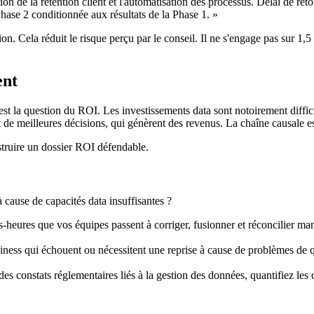
ration de la rétention client et l'automatisation des processus. Délai de
hase 2 conditionnée aux résultats de la Phase 1. »
on. Cela réduit le risque perçu par le conseil. Il ne s'engage pas sur 1,
ent
est la question du ROI. Les investissements data sont notoirement diffici
de meilleures décisions, qui génèrent des revenus. La chaîne causale est 
struire un dossier ROI défendable.
 cause de capacités data insuffisantes ?
heures que vos équipes passent à corriger, fusionner et réconcilier man
ness qui échouent ou nécessitent une reprise à cause de problèmes de qu
es constats réglementaires liés à la gestion des données, quantifiez les 