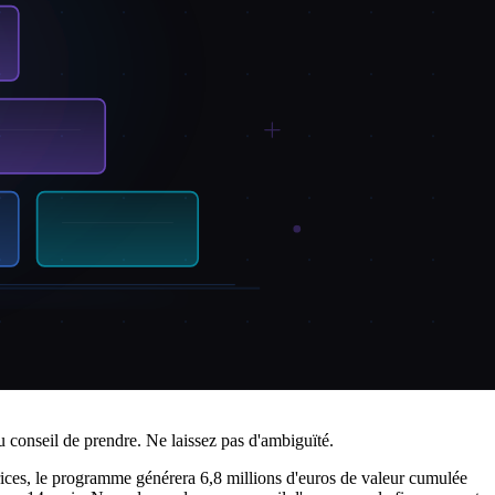
 les canaux. Impact attendu : amélioration de 12% de la rétention
chacune avec des résultats clairs, des coûts et des calendriers.
nnées et remédiation de la qualité des données clients.
lytics client unifiée et modèle prédictif de churn. Investissement :
Opérations pilotées par l'IA et analytics étendu. Investissement :
ts ?
au conseil de prendre. Ne laissez pas d'ambiguïté.
ices, le programme générera 6,8 millions d'euros de valeur cumulée