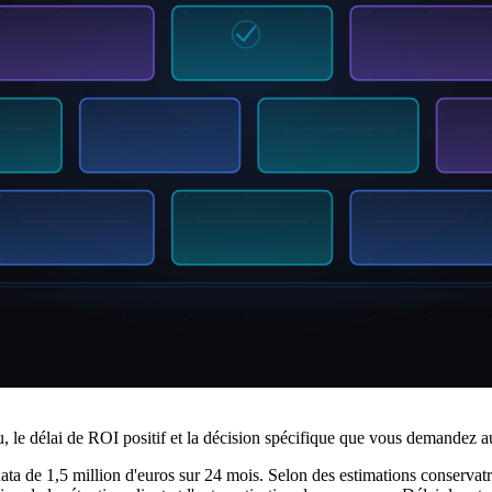
s clients unifiée qui permet la personnalisation en temps réel sur tous
ires basés sur les valeurs vie client actuelles. »
. Présentez-la comme un ensemble séquencé de phases d'investissement, 
 coûte, ce que ça permet. Exemple : « Programme de gouvernance des do
 clients de 62 à 85+. »
cent à générer un impact business mesurable. Exemple : « Plateforme ana
remière année de déploiement. »
s capacités à des domaines et cas d'usage supplémentaires. Exemple : « 
nels sur les processus ciblés. »
: Combien ça coûte ? Qu'est-ce qu'on obtient ? Quand voit-on les résulta
ndu, le délai de ROI positif et la décision spécifique que vous demandez 
 de 1,5 million d'euros sur 24 mois. Selon des estimations conservatr