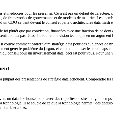
ies et médiocres pour les présenter. Ce n'est pas un défaut de caractère, 
ures, de frameworks de gouvernance et de modèles de maturité. Les membr
nd un CDO se tient devant le conseil et parle d'architectures data mesh 
e de foi plutôt que par conviction, financées avec une fraction de ce dont
ésentation n'a pas réussi à traduire une vision technique en un argument 
e. Il couvre comment cadrer votre stratégie data pour des audiences de niv
mment gérer le problème du jargon, et comment utiliser les roadmaps c
u conseil pour un investissement data, ceci est pour vous. Pour une vue
uent
 plupart des présentations de stratégie data échouent. Comprendre les 
rs un data lakehouse cloud avec des capacités de streaming en temps r
la technologie. Il se soucie de ce que la technologie permet : des décisi
i et le et alors.