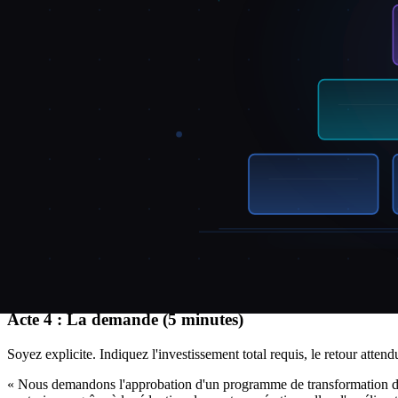
métrique démontrera le succès.
Exemple : « Sous 18 mois, nous disposerons d'une plateforme de donnée
client, soit environ 4,5 millions d'euros de revenus annuels supplémenta
Acte 3 : Comment y arriver (10 minutes)
Présentez la roadmap, mais pas comme un Gantt avec 47 flux de travail
Phase 1 (Mois 1-6) : Fondations.
Ce que vous construisez, ce que ça
Investissement : 400 000 euros. Résultat attendu : qualité des données
Phase 2 (Mois 6-12) : Création de valeur.
Les initiatives qui commen
600 000 euros. Résultat attendu : réduction du churn de 8% dans la p
Phase 3 (Mois 12-24) : Mise à l'échelle et optimisation.
Expansion de
500 000 euros. Résultat attendu : réduction de 15% des coûts opération
Chaque phase doit répondre aux trois questions que le conseil posera 
Acte 4 : La demande (5 minutes)
Soyez explicite. Indiquez l'investissement total requis, le retour atte
« Nous demandons l'approbation d'un programme de transformation data