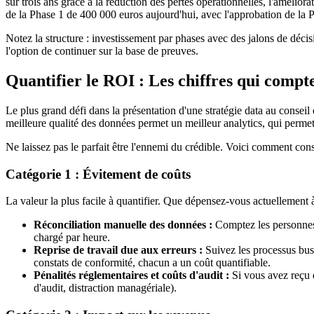
sur trois ans grâce à la réduction des pertes opérationnelles, l'amélio
de la Phase 1 de 400 000 euros aujourd'hui, avec l'approbation de la P
Notez la structure : investissement par phases avec des jalons de décisi
l'option de continuer sur la base de preuves.
Quantifier le ROI : Les chiffres qui compt
Le plus grand défi dans la présentation d'une stratégie data au conseil 
meilleure qualité des données permet un meilleur analytics, qui permet 
Ne laissez pas le parfait être l'ennemi du crédible. Voici comment con
Catégorie 1 : Évitement de coûts
La valeur la plus facile à quantifier. Que dépensez-vous actuellement à
Réconciliation manuelle des données :
Comptez les personnes-
chargé par heure.
Reprise de travail due aux erreurs :
Suivez les processus busi
constats de conformité, chacun a un coût quantifiable.
Pénalités réglementaires et coûts d'audit :
Si vous avez reçu d
d'audit, distraction managériale).