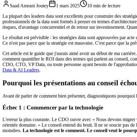
Saad Amrani Joutey
1 mars 2025
10
min
de lecture
La plupart des leaders data sont excellents pour construire des stratég
professionnels de la data sont formés à penser en termes d'architect
risques, d'avantage concurrentiel et de retour sur investissement. Qua
Le résultat est prévisible : les stratégies data sont approuvées par act
Ce n'est pas parce que la stratégie est mauvaise. C'est parce que la pr
Cet article est le guide que j'aurais aimé avoir au début de ma carrièr
comment quantifier le ROI dans des termes qui parlent au conseil, co
CDO, CTO, VP Data, ou toute personne ayant besoin de l'approbation d
Data & AI Leaders
.
Pourquoi les présentations au conseil écho
Avant de parler de comment bien présenter, diagnostiquons pourquoi la
Échec 1 : Commencer par la technologie
L'erreur la plus courante. Le CDO ouvre avec « Nous devons migrer ve
orientée domaine. » Le conseil entend du bruit. Il ne se soucie pas de 
moindres.
La technologie est le comment. Le conseil veut le pourquo