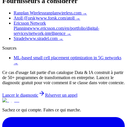
Fournisseurs à considérer
Ranplan Wireless
ranplanwireless.com
→
Atoll (Forsk)
www.forsk.com/atoll
→
Ericsson Network
Planning
www.ericsson.com/en/portfolio/digital-
services/network-intelligence
→
Siradel
www.siradel.com
→
Sources
ML-based small cell placement optimization in 5G networks
→
Ce cas d'usage fait partie d'un catalogue Data & IA construit à partir
de 50+ programmes de transformation en entreprise. Lancez le
diagnostic gratuit pour voir comment il se classe dans votre contexte.
Lancer le diagnostic
Réserver un appel
Sachez ce qui compte. Faites ce qui marche.