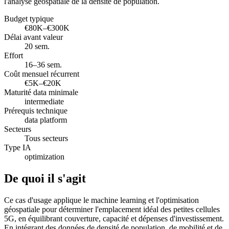
l'analyse géospatiale de la densité de population.
Budget typique
€80K–€300K
Délai avant valeur
20 sem.
Effort
16–36 sem.
Coût mensuel récurrent
€5K–€20K
Maturité data minimale
intermediate
Prérequis technique
data platform
Secteurs
Tous secteurs
Type IA
optimization
De quoi il s'agit
Ce cas d'usage applique le machine learning et l'optimisation
géospatiale pour déterminer l'emplacement idéal des petites cellules
5G, en équilibrant couverture, capacité et dépenses d'investissement.
En intégrant des données de densité de population, de mobilité et de