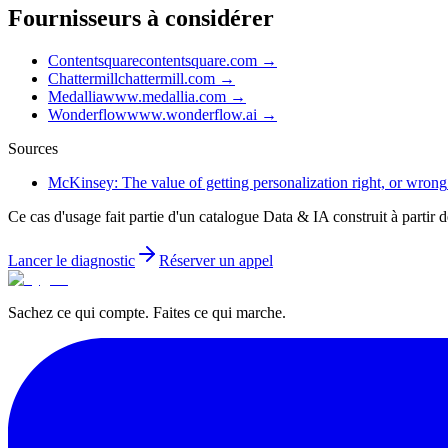
Fournisseurs à considérer
Contentsquare
contentsquare.com
→
Chattermill
chattermill.com
→
Medallia
www.medallia.com
→
Wonderflow
www.wonderflow.ai
→
Sources
McKinsey: The value of getting personalization right, or wrong
Ce cas d'usage fait partie d'un catalogue Data & IA construit à partir
Lancer le diagnostic
Réserver un appel
Sachez ce qui compte. Faites ce qui marche.