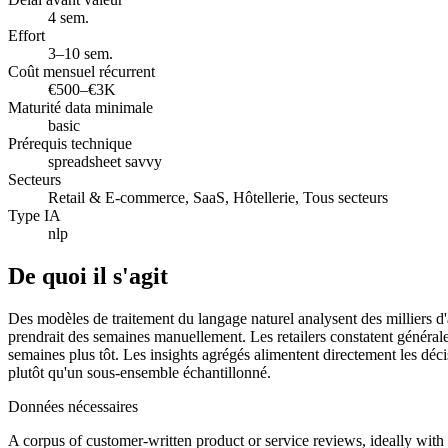
4 sem.
Effort
3–10 sem.
Coût mensuel récurrent
€500–€3K
Maturité data minimale
basic
Prérequis technique
spreadsheet savvy
Secteurs
Retail & E-commerce, SaaS, Hôtellerie, Tous secteurs
Type IA
nlp
De quoi il s'agit
Des modèles de traitement du langage naturel analysent des milliers d'a
prendrait des semaines manuellement. Les retailers constatent généra
semaines plus tôt. Les insights agrégés alimentent directement les déci
plutôt qu'un sous-ensemble échantillonné.
Données nécessaires
A corpus of customer-written product or service reviews, ideally with 