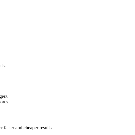
hts.
gers.
ores.
 faster and cheaper results.