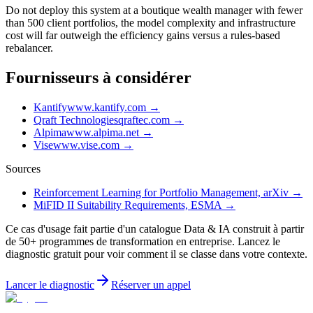
Do not deploy this system at a boutique wealth manager with fewer
than 500 client portfolios, the model complexity and infrastructure
cost will far outweigh the efficiency gains versus a rules-based
rebalancer.
Fournisseurs à considérer
Kantify
www.kantify.com
→
Qraft Technologies
qraftec.com
→
Alpima
www.alpima.net
→
Vise
www.vise.com
→
Sources
Reinforcement Learning for Portfolio Management, arXiv
→
MiFID II Suitability Requirements, ESMA
→
Ce cas d'usage fait partie d'un catalogue Data & IA construit à partir
de 50+ programmes de transformation en entreprise. Lancez le
diagnostic gratuit pour voir comment il se classe dans votre contexte.
Lancer le diagnostic
Réserver un appel