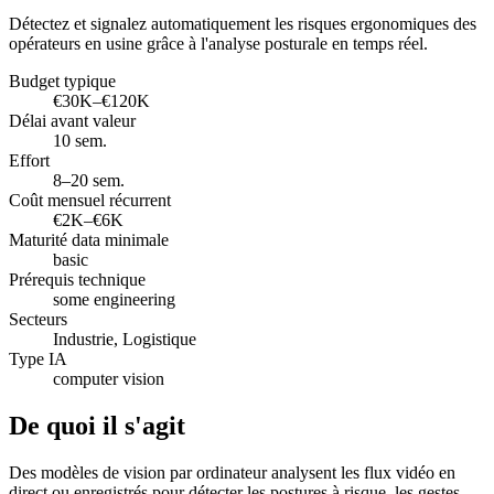
Détectez et signalez automatiquement les risques ergonomiques des
opérateurs en usine grâce à l'analyse posturale en temps réel.
Budget typique
€30K–€120K
Délai avant valeur
10 sem.
Effort
8–20 sem.
Coût mensuel récurrent
€2K–€6K
Maturité data minimale
basic
Prérequis technique
some engineering
Secteurs
Industrie, Logistique
Type IA
computer vision
De quoi il s'agit
Des modèles de vision par ordinateur analysent les flux vidéo en
direct ou enregistrés pour détecter les postures à risque, les gestes