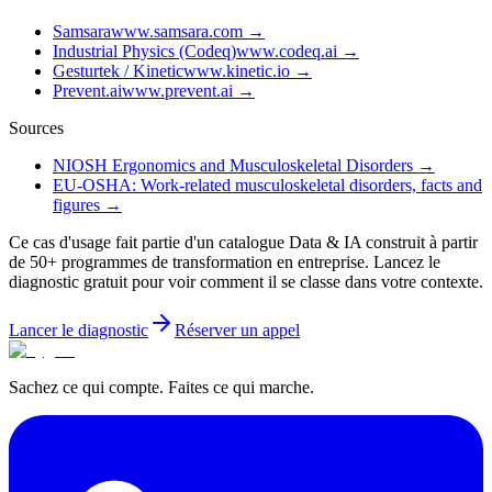
Samsara
www.samsara.com
→
Industrial Physics (Codeq)
www.codeq.ai
→
Gesturtek / Kinetic
www.kinetic.io
→
Prevent.ai
www.prevent.ai
→
Sources
NIOSH Ergonomics and Musculoskeletal Disorders
→
EU-OSHA: Work-related musculoskeletal disorders, facts and
figures
→
Ce cas d'usage fait partie d'un catalogue Data & IA construit à partir
de 50+ programmes de transformation en entreprise. Lancez le
diagnostic gratuit pour voir comment il se classe dans votre contexte.
Lancer le diagnostic
Réserver un appel
Sachez ce qui compte. Faites ce qui marche.