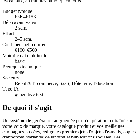
les canaux, en minutes plutôt qu'en jours.
Budget typique
€3K–€15K
Délai avant valeur
2 sem.
Effort
2–5 sem.
Coût mensuel récurrent
€100–€500
Maturité data minimale
basic
Prérequis technique
none
Secteurs
Retail & E-commerce, SaaS, Hôtellerie, Éducation
Type IA
generative text
De quoi il s'agit
Un système de génération augmentée par récupération, entraîné sur
votre voix de marque, votre catalogue produit et vos meilleures
campagnes passées, rédige les premiers jets d'objets d'e-mails, copies
d'annonces, variantes de landing et publications sociales. Les