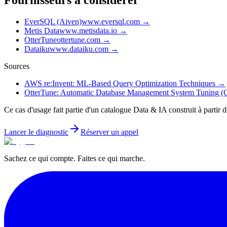
Fournisseurs à considérer
EverSQL (Aiven)
www.eversql.com
→
Metis Data
www.metisdata.io
→
OtterTune
ottertune.com
→
Dataiku
www.dataiku.com
→
Sources
AWS re:Invent: ML-Based Query Optimization Techniques
→
OtterTune: Automatic Database Management System Tuning 
Ce cas d'usage fait partie d'un catalogue Data & IA construit à partir
Lancer le diagnostic
Réserver un appel
Sachez ce qui compte. Faites ce qui marche.